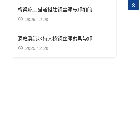
桥梁施工猫道搭建钢丝绳与卸扣的...
矿井潮
2025-12-20
20
洞庭溪沅水特大桥钢丝绳索具与卸...
链条索
2025-12-20
20