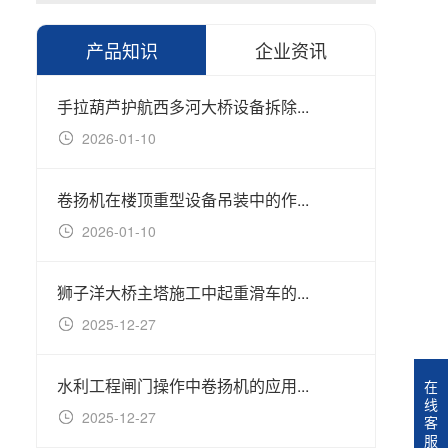
产品知识
企业资讯
手拉葫芦护航西多河大桥设备拆除...
手拉葫
2026-01-10
20
卷扬机在楼顶重型设备吊装中的作...
隧道施
2026-01-10
20
狮子洋大桥主塔施工中起重滑车的...
冠航环
2025-12-27
20
水利工程闸门操作中卷扬机的应用...
钢丝绳
在
线
2025-12-27
20
客
服