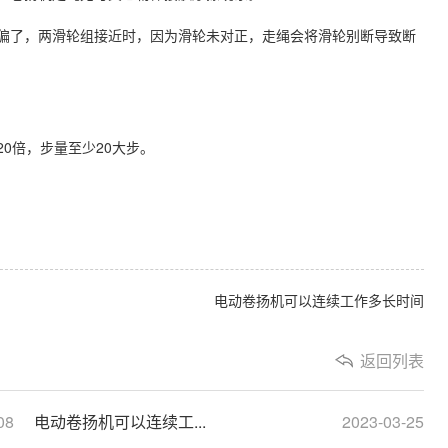
偏了，两滑轮组接近时，因为滑轮未对正，走绳会将滑轮别断导致断
20倍，步量至少20大步。
电动卷扬机可以连续工作多长时间
返回列表
08
电动卷扬机可以连续工...
2023-03-25