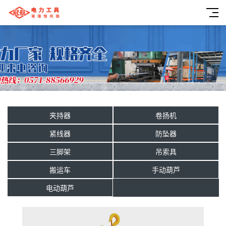
夹持器
卷扬机
紧线器
防坠器
三脚架
吊索具
搬运车
手动葫芦
电动葫芦