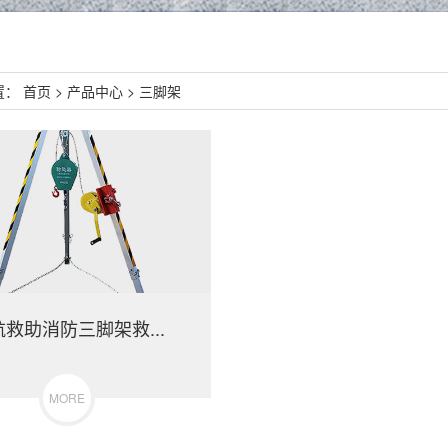
置：
首页
>
产品中心
>
三脚架
救助消防三脚架救...
MORE