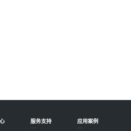
心
服务支持
应用案例