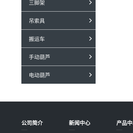
三脚架
吊索具
搬运车
手动葫芦
电动葫芦
公司简介
新闻中心
产品中