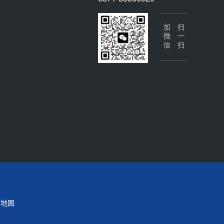
加微信
扫一扫
站地图