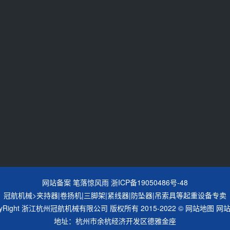
网站备案 笔落惊风雨
浙ICP备19050486号-48
冠航机械>夹持器|卷扬机|三脚架|紧线器|防坠器|吊索具等起重设备专卖
pyRight 浙江杭州冠航机械有限公司 版权所有 2015-2022 ©
网站地图
网
地址：杭州市余杭经济开发区德雅金座