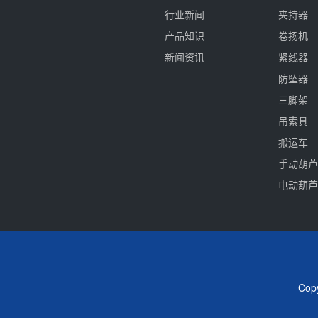
行业新闻
夹持器
产品知识
卷扬机
新闻资讯
紧线器
防坠器
三脚架
吊索具
搬运车
手动葫芦
电动葫芦
Co