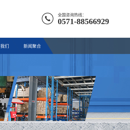
全国咨询热线：
0571-88566929
系我们
新闻聚合