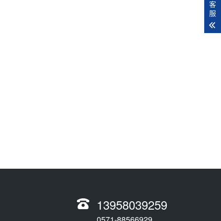
客
服
13958039259
0571-88566929