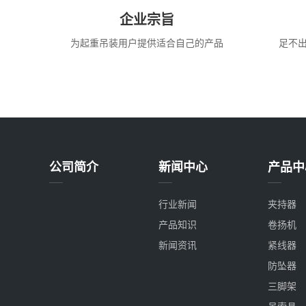
企业宗旨
为起重吊装用户提供适合自己的产品
足不
公司简介
新闻中心
产品中
行业新闻
夹持器
产品知识
卷扬机
新闻资讯
紧线器
防坠器
三脚架