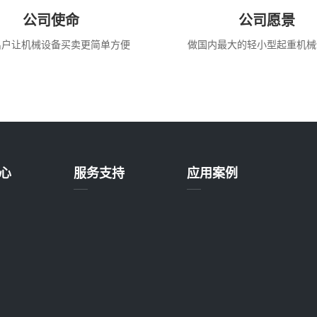
公司使命
公司愿景
出户让机械设备买卖更简单方便
做国内最大的轻小型起重机械
心
服务支持
应用案例