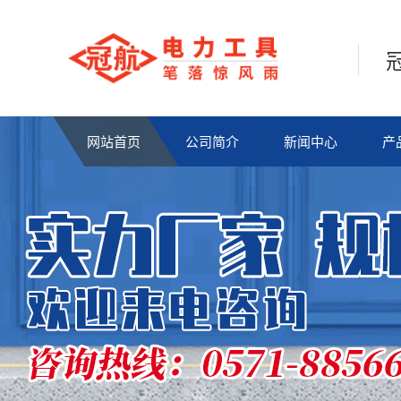
网站首页
公司简介
新闻中心
产